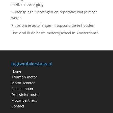
flexibele bezorging
Buitenspiegel vervangen en reparatie: wat je moet
weten
7 tips om je auto langer in topconditie te houden
Hoe vind ik de beste motorrijschool in Amsterdam?
bigtwinbikeshow.nl
Home
Triumph motor
Motor scooter
Suzuki motor
Driewieler motor
Motor partners
Contact