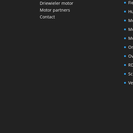
Fi
Driewieler motor
Motor partners
Hu
Contact
Mo
Mo
Mo
O
Ov
R
Sc
Ve