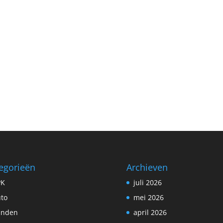
egorieën
Archieven
PK
juli 2026
to
mei 2026
anden
april 2026