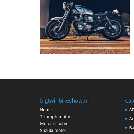
bigtwinbikeshow.nl
Cat
Home
A
Triumph motor
Au
Motor scooter
B
Suzuki motor